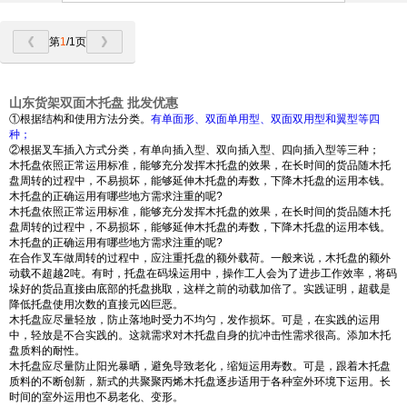
第
1
/1页
山东货架双面木托盘 批发优惠
①根据结构和使用方法分类。
有单面形、双面单用型、双面双用型和翼型等四
种；
②根据叉车插入方式分类，有单向插入型、双向插入型、四向插入型等三种；
木托盘依照正常运用标准，能够充分发挥木托盘的效果，在长时间的货品随木托
盘周转的过程中，不易损坏，能够延伸木托盘的寿数，下降木托盘的运用本钱。
木托盘的正确运用有哪些地方需求注重的呢?
木托盘依照正常运用标准，能够充分发挥木托盘的效果，在长时间的货品随木托
盘周转的过程中，不易损坏，能够延伸木托盘的寿数，下降木托盘的运用本钱。
木托盘的正确运用有哪些地方需求注重的呢?
在合作叉车做周转的过程中，应注重托盘的额外载荷。一般来说，木托盘的额外
动载不超越2吨。有时，托盘在码垛运用中，操作工人会为了进步工作效率，将码
垛好的货品直接由底部的托盘挑取，这样之前的动载加倍了。实践证明，超载是
降低托盘使用次数的直接元凶巨恶。
木托盘应尽量轻放，防止落地时受力不均匀，发作损坏。可是，在实践的运用
中，轻放是不合实践的。这就需求对木托盘自身的抗冲击性需求很高。添加木托
盘质料的耐性。
木托盘应尽量防止阳光暴晒，避免导致老化，缩短运用寿数。可是，跟着木托盘
质料的不断创新，新式的共聚聚丙烯木托盘逐步适用于各种室外环境下运用。长
时间的室外运用也不易老化、变形。