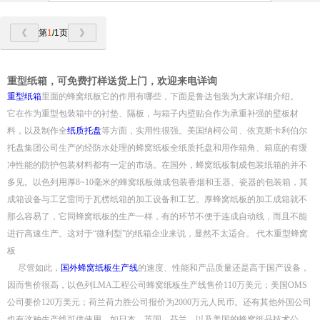
第
1
/1页
重型纸箱，可免费打样送货上门，欢迎来电详询
重型纸箱
里面的蜂窝纸板它的作用有哪些，下面是鲁达包装为大家详细介绍。
它在作为重型包装箱中的衬垫、隔板，与箱子内壁贴合作为承重补强的壁板材
料，以及制作全
纸质托盘
等方面，实用性很强。美国纳柯公司、依克斯卡利伯尔
托盘集团公司生产的经防水处理的蜂窝纸板全纸质托盘和用作箱角、箱底的有缓
冲性能的防护包装材料都有一定的市场。在国外，蜂窝纸板制成包装纸箱的并不
多见。以色列用厚8~10毫米的蜂窝纸板做成包装香烟和玉器、瓷器的包装箱，其
成箱设备与工艺雷同于瓦楞纸箱的加工设备和工艺。厚蜂窝纸板的加工成箱就不
那么容易了，它同蜂窝纸板的生产一样，有的环节不便于连成自动线，而且不能
进行高速生产。这对于“微利型”的纸箱企业来说，显然不太适合。 代木重型蜂窝
板
尽管如此，
国外蜂窝纸板生产线
的速度、性能和产品质量还是高于国产设备，
因而售价很高，以色列LMA工程公司蜂窝纸板生产线售价110万美元；美国OMS
公司要价120万美元；荷兰荷力胜公司报价为2000万元人民币。还有其他外国公司
也有这种生产线可供使用，如日本、英国、芬兰，以及美国的蜂窝纸品技术公